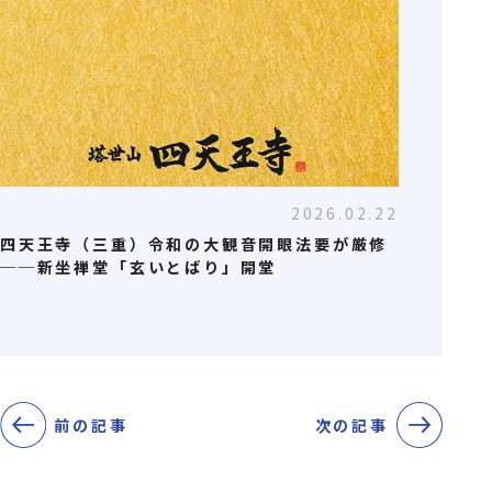
2026.02.22
四天王寺（三重）令和の大観音開眼法要が厳修
──新坐禅堂「玄いとばり」開堂
前の記事
次の記事