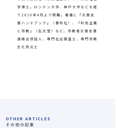
学博士。ロンドン大学、神戸大学などを経
て2010年4月より現職。著書に『災害支
援ハンドブック』（春秋社）、『利他主義
と宗教』（弘文堂）など。宗教者災害支援
連絡会世話人、専門社会調査士、専門宗教
文化防災士
OTHER ARTICLES
その他の記事